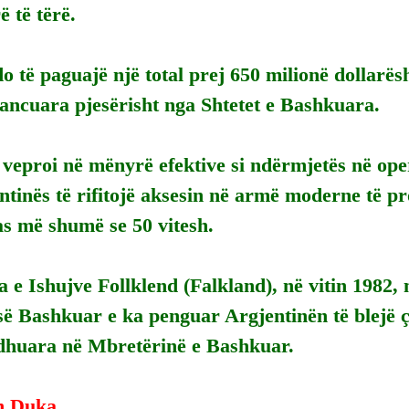
ë të tërë.
o të paguajë një total prej 650 milionë dollarësh
inancuara pjesërisht nga Shtetet e Bashkuara.
veproi në mënyrë efektive si ndërmjetës në ope
ntinës të rifitojë aksesin në armë moderne të p
s më shumë se 50 vitesh.
 e Ishujve Follklend (Falkland), në vitin 1982, n
ë Bashkuar e ka penguar Argjentinën të blejë çd
odhuara në Mbretërinë e Bashkuar.
n Duka.