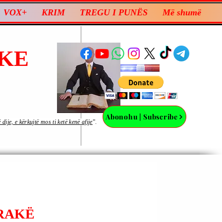
VOX+
KRIM
TREGU I PUNËS
Më shumë
KE
Abonohu | Subscribe
ije, e kërkujtë mos ti ketë kenë afije
”.
ARAKË