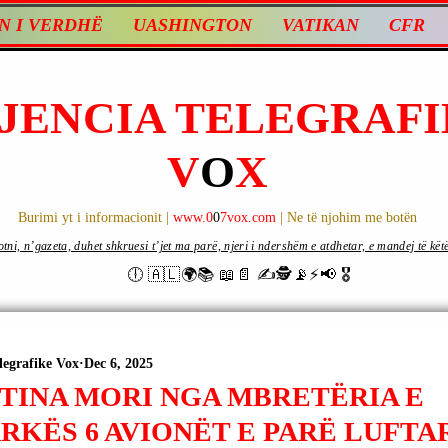
N I VERDHË
UASHINGTON
VATIKAN
CFR
JENCIA TELEGRAFI
V
O
X
Burimi yt i informacionit |
www.0
0
7vox.com
| Ne të njohim me botën
ni, n’gazeta, duhet shkruesi t’jet ma parë, njeri i ndershëm e atdhetar, e mandej të këtë d
🕕 🇦🇱🌍📚 📖📄 ✍🕵️📡⚡️📢 🎖
legrafike Vox
Dec 6, 2025
TINA MORI NGA MBRETËRIA E
RKËS 6 AVIONËT E PARË LUFT