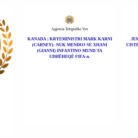
Agjencia Telegrafike Vox
KANADA | KRYEMINISTRI MARK KARNI
JE
(CARNEY): NUK MENDOJ SE XHANI
CIST
(GIANNI) INFANTINO MUND TA
UDHËHEQË FIFA-n.