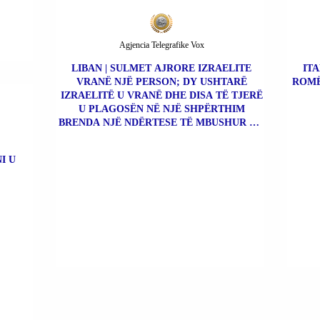
Agjencia Telegrafike Vox
LIBAN | SULMET AJRORE IZRAELITE
ITA
VRANË NJË PERSON; DY USHTARË
ROMË
IZRAELITË U VRANË DHE DISA TË TJERË
U PLAGOSËN NË NJË SHPËRTHIM
BRENDA NJË NDËRTESE TË MBUSHUR ME
BOMBA.
I U