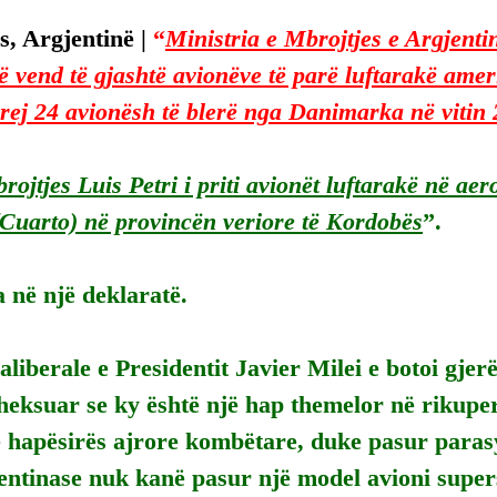
, Argjentinë | 
“
Ministria e Mbrojtjes e Argjentin
ë vend të gjashtë avionëve të parë luftarakë amer
prej 24 avionësh të blerë nga Danimarka në vitin 
rojtjes Luis Petri i priti avionët luftarakë në ae
Cuarto) në provincën veriore të Kordobës
”.
 në një deklaratë.
aliberale e Presidentit Javier Milei e botoi gjerë
theksuar se ky është një hap themelor në rikuper
ë hapësirës ajrore kombëtare, duke pasur paras
entinase nuk kanë pasur një model avioni super