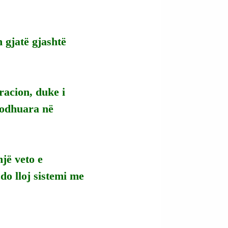
 gjatë gjashtë 
racion, duke i 
rodhuara në 
jë veto e 
o lloj sistemi me 