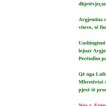
dhjetëvjeçar
Argjentina d
viteve, të f
Uashingtoni 
lejuar Argje
Perëndim pa
Që nga Lufta
Mbretërisë s
pjesë të pr
Nga z. Erto