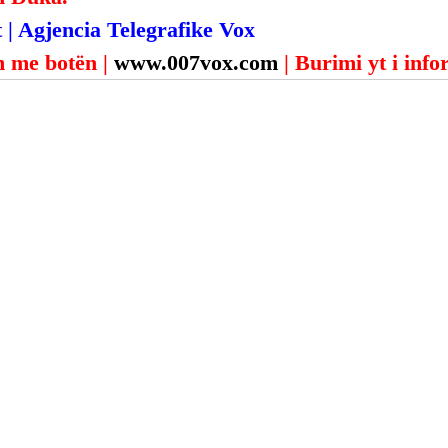
 | Agjencia Telegrafike Vox
 me botën | 
www.007vox.com
| Burimi yt i inf