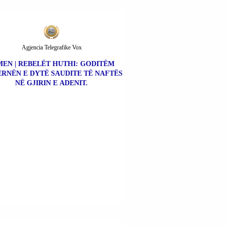
THA AI
Agjencia Telegrafike Vox
MEN | REBELËT HUTHI: GODITËM
ERNËN E DYTË SAUDITE TË NAFTËS
NË GJIRIN E ADENIT.