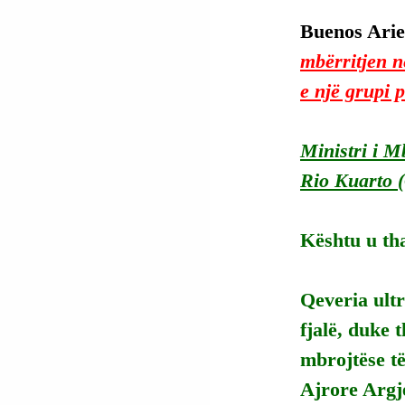
Buenos Aries
mbërritjen n
e një grupi 
Ministri i Mb
Rio Kuarto (
Kështu u tha
Qeveria ultr
fjalë, duke 
mbrojtëse t
Ajrore Argj