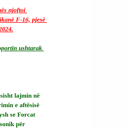
ës njoftoi 
ikanë F-16, pjesë 
2024.
roportin ushtarak 
sisht lajmin në 
imin e aftësisë 
ysh se Forcat 
sonik për 