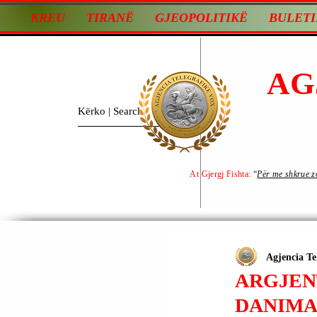
KREU
TIRANË
GJEOPOLITIKË
BULETI
AG
At Gjergj Fishta:
“
Për me shkrue zot
Agjencia Te
ARGJEN
DANIMA