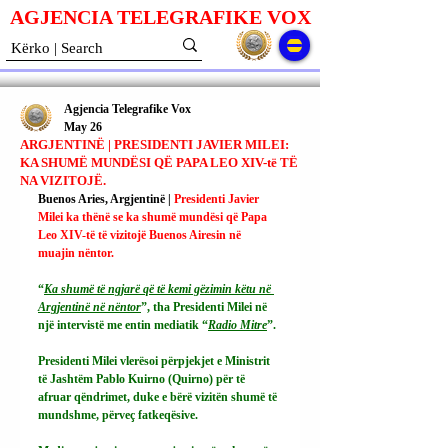
AGJENCIA TELEGRAFIKE V
O
X
Agjencia Telegrafike Vox
May 26
ARGJENTINË | PRESIDENTI JAVIER MILEI:
KA SHUMË MUNDËSI QË PAPA LEO XIV-të TË
NA VIZITOJË.
Buenos Aries, Argjentinë | 
Presidenti Javier 
Milei ka thënë se ka shumë mundësi që Papa 
Leo XIV-të të vizitojë Buenos Airesin në 
muajin nëntor.
“
Ka shumë të ngjarë që të kemi gëzimin këtu në 
Argjentinë në nëntor
”, tha Presidenti Milei në 
një intervistë me entin mediatik “
Radio Mitre
”.
Presidenti Milei vlerësoi përpjekjet e Ministrit 
të Jashtëm Pablo Kuirno (Quirno) për të 
afruar qëndrimet, duke e bërë vizitën shumë të 
mundshme, përveç fatkeqësive.