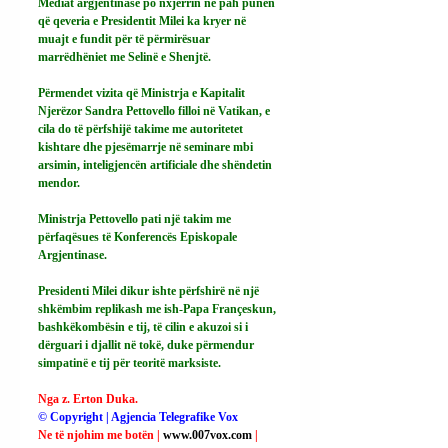
Mediat argjentinase po nxjerrin në pah punën 
që qeveria e Presidentit Milei ka kryer në 
muajt e fundit për të përmirësuar 
marrëdhëniet me Selinë e Shenjtë.
Përmendet vizita që Ministrja e Kapitalit 
Njerëzor Sandra Pettovello filloi në Vatikan, e 
cila do të përfshijë takime me autoritetet 
kishtare dhe pjesëmarrje në seminare mbi 
arsimin, inteligjencën artificiale dhe shëndetin 
mendor.
Ministrja Pettovello pati një takim me 
përfaqësues të Konferencës Episkopale 
Argjentinase.
Presidenti Milei dikur ishte përfshirë në një 
shkëmbim replikash me ish-Papa Françeskun, 
bashkëkombësin e tij, të cilin e akuzoi si i 
dërguari i djallit në tokë, duke përmendur 
simpatinë e tij për teoritë marksiste.
Nga z. Erton Duka.
© Copyright | Agjencia Telegrafike Vox
Ne të njohim me botën | 
www.007vox.com
| 