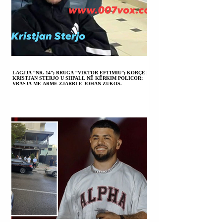
LAGJJA “NR. 14”; RRUGA “VIKTOR EFTIMIU”; KORÇË |
KRISTJAN STERJO U SHPALL NË KËRKIM POLICOR;
VRASJA ME ARMË ZJARRI E JOHAN ZUKOS.