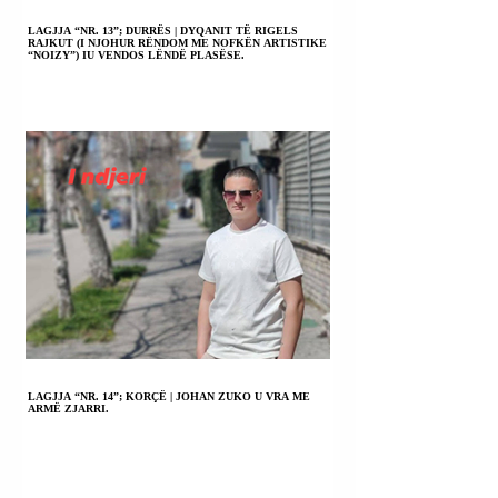
LAGJJA “NR. 13”; DURRËS | DYQANIT TË RIGELS
RAJKUT (I NJOHUR RËNDOM ME NOFKËN ARTISTIKE
“NOIZY”) IU VENDOS LËNDË PLASËSE.
LAGJJA “NR. 14”; KORÇË | JOHAN ZUKO U VRA ME
ARMË ZJARRI.