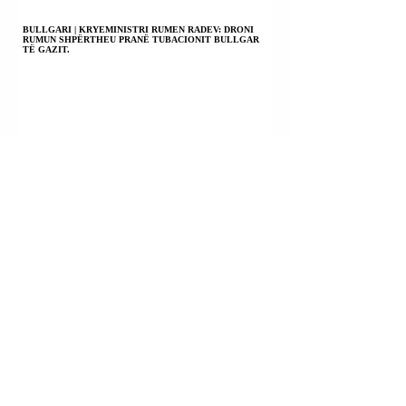
BULLGARI | KRYEMINISTRI RUMEN RADEV: DRONI
RUMUN SHPËRTHEU PRANË TUBACIONIT BULLGAR
TË GAZIT.
EMIRATET E BASHKUARA ARABE | NJË RAKETË
GODITI NJË ANIJE EMIRATE NË NGUSHTICËN E
HORMUZIT.