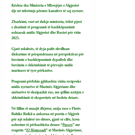
Kështu tha Ministria e Mbrojtjes e Algjerisë 
dje në mbrëmje përmes kanaleve të saj zyrtare.
Zbarkimi, vuri në dukje ministria, është pjesë 
e zbatimit të programit të bashkëpunimit 
ushtarak midis Algjerisë dhe Rusisë për vitin 
2025.
Gjatë ndalesës, të dyja palët zhvilluan 
diskutime të përqendruara në perspektivat për 
forcimin e bashkëpunimit dypalësh dhe 
forcimin e shkëmbimit të përvojës midis 
marinave të tyre përkatëse.
Programi përfshin gjithashtu vizita reciproke 
midis zyrtarëve të Marinës Algjeriane dhe 
anëtarëve të ekuipazhit rus, me qëllim nxitjen e 
shkëmbimit të ekspertizës në fushën detare.
Në fillim të muajit dhjetor, anija ruse e Flotës 
Baltike Boikii u ankorua në portin e Algjerit 
për një ndalesë tre-ditore, gjatë së cilës, kreu 
ushtrime të përbashkëta detare “
Passex
” me 
tragetin “
El Motassadi
” të Marinës Algjeriane, 