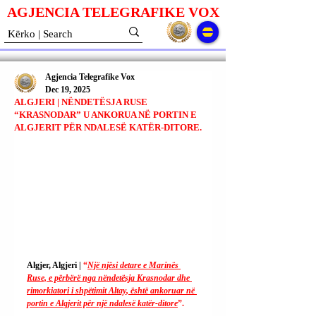
AGJENCIA TELEGRAFIKE V
O
X
Agjencia Telegrafike Vox
Dec 19, 2025
ALGJERI | NËNDETËSJA RUSE
“KRASNODAR” U ANKORUA NË PORTIN E
ALGJERIT PËR NDALESË KATËR-DITORE.
Algjer, Algjeri | 
“
Një njësi detare e Marinës 
Ruse, e përbërë nga nëndetësja Krasnodar dhe 
rimorkiatori i shpëtimit Altay, është ankoruar në 
portin e Algjerit për një ndalesë katër-ditore
”.