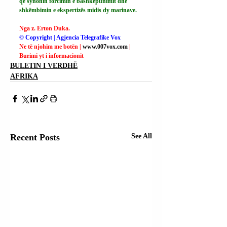
që synonin forcimin e bashkëpunimit dhe 
shkëmbimin e ekspertizës midis dy marinave.
Nga z. Erton Duka.
© Copyright | Agjencia Telegrafike Vox
Ne të njohim me botën | 
www.007vox.com
| 
Burimi yt i informacionit
BULETIN I VERDHË
AFRIKA
Recent Posts
See All