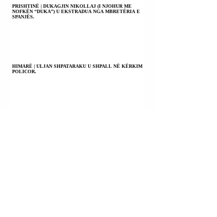
PRISHTINË | DUKAGJIN NIKOLLAJ (I NJOHUR ME
NOFKËN “DUKA”) U EKSTRADUA NGA MBRETËRIA E
SPANJËS.
HIMARË | ULJAN SHPATARAKU U SHPALL NË KËRKIM
POLICOR.