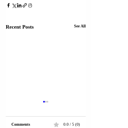
Recent Posts
See All
ALBANIK
(LEPOSAVIÇ) |
VLADAN
Albanik (Leposaviç),
MILOVANOVIÇ U
Comments
0.0 / 5 (0)