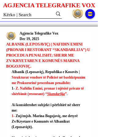
AGJENCIA TELEGRAFIKE V
O
X
Agjencia Telegrafike Vox
Dec 19, 2025
ALBANIK (LEPOSAVIÇ) | NAFIDIN EMINI
(PRONAR I RESTORANT “SKANDARLIJA”) U
PROCEDUA PENALISHT; SHERR ME
ZV/KRYETAREN E KOMUNËS MARINA
BOGOJOVIÇ.
Albanik (Leposaviç), Republika e Kosovës | 
Strukturat vendore të Policisë në bashkëpunim 
me Prokurorinë proceduan penalisht:
1- 
Z. Nafidin Emini, pronar i njësisë private të 
shërbimit (restorant) “
Skandarlija
”.
Ai konsiderohet subjekt i përfshirë në sherr 
me:
1- 
Znj/znjsh. Marina Bogojoviç, me detyrë 
Zv/Kryetare e Komunës së Albanikut 
(Leposaviçit).