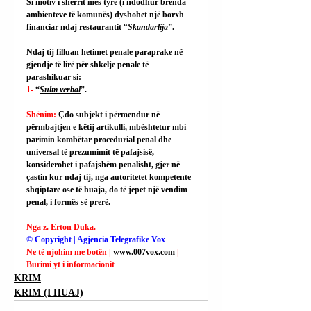
Si motiv i sherrit mes tyre (i ndodhur brenda 
ambienteve të komunës) dyshohet një borxh 
financiar ndaj restaurantit “
Skandarlija
”.
Ndaj tij filluan hetimet penale paraprake në 
gjendje të lirë për shkelje penale të 
parashikuar si:
1-
 “
Sulm verbal
”.
Shënim: 
Çdo subjekt i përmendur në 
përmbajtjen e këtij artikulli, mbështetur mbi 
parimin kombëtar procedurial penal dhe 
universal të prezumimit të pafajsisë, 
konsiderohet i pafajshëm penalisht, gjer në 
çastin kur ndaj tij, nga autoritetet kompetente 
shqiptare ose të huaja, do të jepet një vendim 
penal, i formës së prerë.
Nga z. Erton Duka.
© Copyright | Agjencia Telegrafike Vox
Ne të njohim me botën | 
www.007vox.com
| 
Burimi yt i informacionit
KRIM
KRIM (I HUAJ)