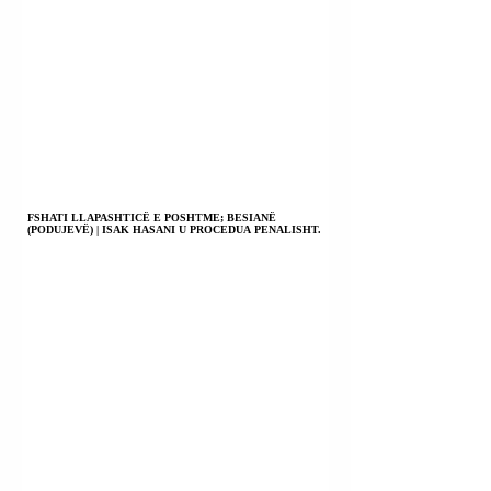
FSHATI LLAPASHTICË E POSHTME; BESIANË
(PODUJEVË) | ISAK HASANI U PROCEDUA PENALISHT.