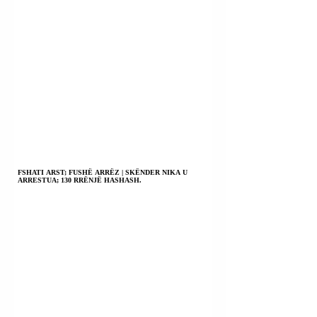
FSHATI ARST; FUSHË ARRËZ | SKËNDER NIKA U
ARRESTUA; 130 RRËNJË HASHASH.