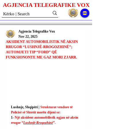
AGJENCIA TELEGRAFIKE V
O
X
Agjencia Telegrafike Vox
Nov 22, 2025
AKSIDENT AUTOMOBILISTIK NË AKSIN
RRUGOR “LUSHNJË-RROGOZHINË”;
AUTOMJETI TIP “FORD” QË
FUNKSIONONTE ME GAZ MORI ZJARR.
Lushnje, Shqipëri | 
Strukturat vendore të 
Policisë së Shtetit morën dijeni se:
1- 
Një aksident automobilistik ngjau në aksin 
rrugor “
Lushnjë-Rrogozhinë
”.