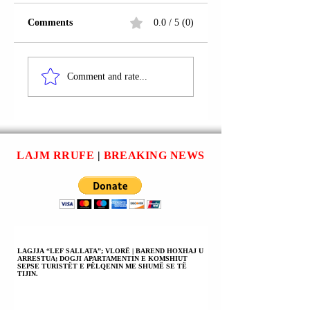
Comments
0.0 / 5 (0)
LUSHNJE | AUREL
FSHATI ÇIFLIG;
YMERI U
LUSHNJE | NJË
Comment and rate...
ARRESTUA; THEU
AKSIDENT
MASËN E
AUTOMOBILISTI
SIGURIMIT
NGJAU NË AKSIN
VETJAK “ARREST
RRUGOR “BERAT
NË SHTËPI”.
LUSHNJE” ME
LAJM RRUFE
|
BREAKING NEWS
PASOJË DISA TË
PLAGOSUR.
LAGJJA “LEF SALLATA”; VLORË | BAREND HOXHAJ U
ARRESTUA; DOGJI APARTAMENTIN E KOMSHIUT
SEPSE TURISTËT E PËLQENIN ME SHUMË SE TË
TIJIN.