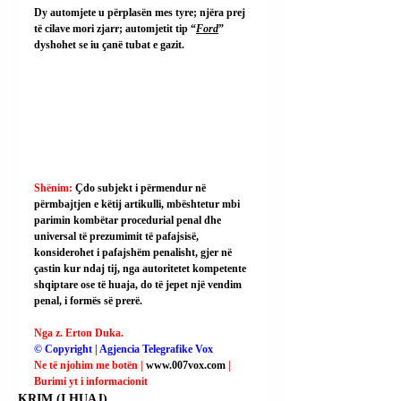
Dy automjete u përplasën mes tyre; njëra prej 
të cilave mori zjarr; automjetit tip “
Ford
” 
dyshohet se iu çanë tubat e gazit.
Shënim: 
Çdo subjekt i përmendur në 
përmbajtjen e këtij artikulli, mbështetur mbi 
parimin kombëtar procedurial penal dhe 
universal të prezumimit të pafajsisë, 
konsiderohet i pafajshëm penalisht, gjer në 
çastin kur ndaj tij, nga autoritetet kompetente 
shqiptare ose të huaja, do të jepet një vendim 
penal, i formës së prerë.
Nga z. Erton Duka.
© Copyright | Agjencia Telegrafike Vox
Ne të njohim me botën | 
www.007vox.com
| 
Burimi yt i informacionit
KRIM (I HUAJ)