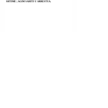
SHTIME | AGIM SAHITI U ARRESTUA.
FSHATI BRADASH; BESIANË (PODUJEVË) | XHEVDET
KASTRATI U ARRESTUA.