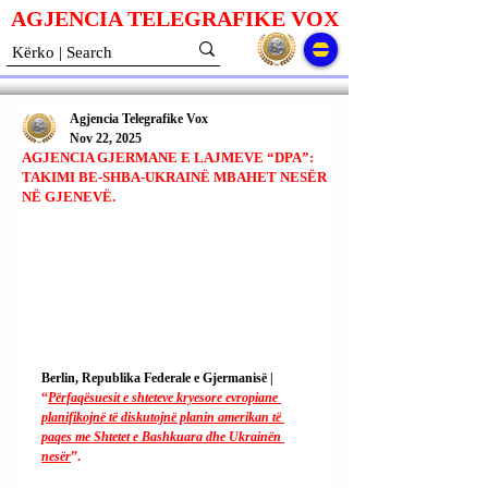
AGJENCIA TELEGRAFIKE V
O
X
Agjencia Telegrafike Vox
Nov 22, 2025
AGJENCIA GJERMANE E LAJMEVE “DPA”:
TAKIMI BE-SHBA-UKRAINË MBAHET NESËR
NË GJENEVË.
Berlin, Republika Federale e Gjermanisë | 
“
Përfaqësuesit e shteteve kryesore evropiane 
planifikojnë të diskutojnë planin amerikan të 
paqes me Shtetet e Bashkuara dhe Ukrainën 
nesër
”.