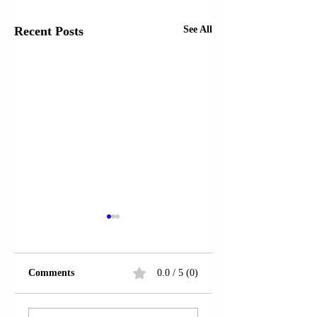
Recent Posts
See All
Comments
0.0 / 5 (0)
PRESIDENTI
PRESIDENTI