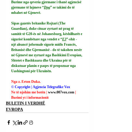
Burime nga qeveria gjermane i thanë agjencisë 
gjermane të lajmeve “
Dpa
” se takimi do të 
mbahet në Gjenevë.
Sipas gazetës britanike Rojtari (The 
Guardian), duke cituar zyrtarë në prag të 
samitit të G20-ës në Johanesburg, këshilltarët e 
sigurisë kombëtare nga vendet e “
E3
”-shit - 
një aleancë joformale sigurie midis Francës, 
Britanisë dhe Gjermanisë - do të takohen nesër 
në Gjenevë me zyrtarë nga Bashkimi Evropian, 
Shtetet e Bashkuara dhe Ukraina për të 
diskutuar planin e paqes të propozuar nga 
Uashingtoni për Ukrainën.
Nga z. Erton Duka.
© Copyright | Agjencia Telegrafike Vox
Ne të njohim me botën | 
www.007vox.com
| 
Burimi yt i informacionit
BULETIN I VERDHË
EVROPA