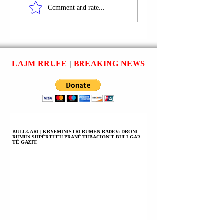
VOLODIMIR
DANLLD TRAMP
Comment and rate...
ZELENSKI EMËROI
(DONALD TRUMP
ANDRI JERMAKUN
PRESIDENTI
(ANDRIY YERMAK)
VOLODIMIR
SI UDHËHEQËS
ZELENSKI DO TË
PËR NEGOCIATAT
DUHET TA
LAJM RRUFE
|
BREAKING NEWS
ME SHBA-ës DHE
PRANOJË PLANI
RUSINË.
E PAQES.
BULLGARI | KRYEMINISTRI RUMEN RADEV: DRONI
RUMUN SHPËRTHEU PRANË TUBACIONIT BULLGAR
TË GAZIT.