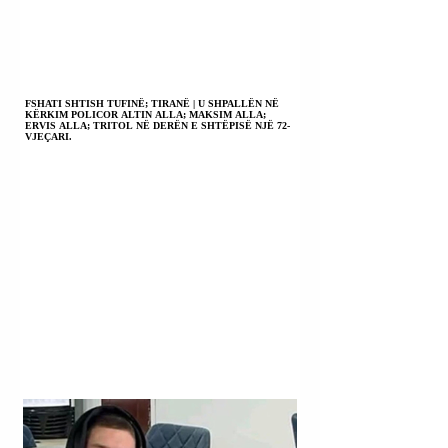
FSHATI SHTISH TUFINË; TIRANË | U SHPALLËN NË
KËRKIM POLICOR ALTIN ALLA; MAKSIM ALLA;
ERVIS ALLA; TRITOL NË DERËN E SHTËPISË NJË 72-
VJEÇARI.