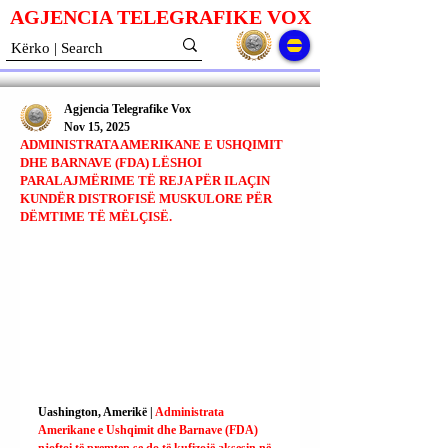
AGJENCIA TELEGRAFIKE V
O
X
Agjencia Telegrafike Vox
Nov 15, 2025
ADMINISTRATA AMERIKANE E USHQIMIT
DHE BARNAVE (FDA) LËSHOI
PARALAJMËRIME TË REJA PËR ILAÇIN
KUNDËR DISTROFISË MUSKULORE PËR
DËMTIME TË MËLÇISË.
Uashington, Amerikë | 
Administrata 
Amerikane e Ushqimit dhe Barnave (FDA) 
njoftoi të premten se do të kufizojë aksesin në 