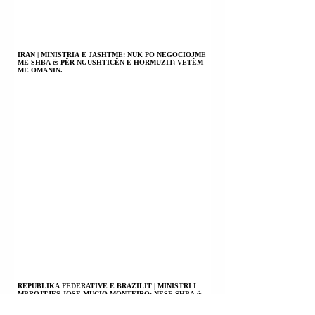
IRAN | MINISTRIA E JASHTME: NUK PO NEGOCIOJMË
ME SHBA-ës PËR NGUSHTICËN E HORMUZIT; VETËM
ME OMANIN.
REPUBLIKA FEDERATIVE E BRAZILIT | MINISTRI I
MBROJTJES JOSE MUCIO MONTEIRO: NËSE SHBA-ës
DO TË NA PUSHTONIN DO TË NA DUHEJ TË
DORËZOHESHIM PA KUSHTE; NUK KEMI AS MJETE