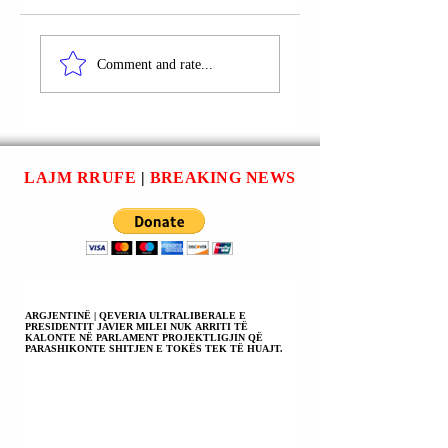
ADMINISTRATA E
SOT OBSH PRITE
USHQIMIT DHE
TË KLASIFIKOJË
Comment and rate...
BARNAVE (FDA)
ASPARTAMEN SI
KA PËRCAKTUAR
KANCEROGJENE 
SE VAKSINA E RE
ROLI I D.
KOVID PËR
RUMSFELD NË
VJESHTËN DO TË
MIRATIMIN E
LAJM RRUFE
|
BREAKING NEWS
DUHET TË SYNOJË
“FDA”.
VARIANTIN KP.2.
ARGJENTINË | QEVERIA ULTRALIBERALE E
PRESIDENTIT JAVIER MILEI NUK ARRITI TË
KALONTE NË PARLAMENT PROJEKTLIGJIN QË
PARASHIKONTE SHITJEN E TOKËS TEK TË HUAJT.