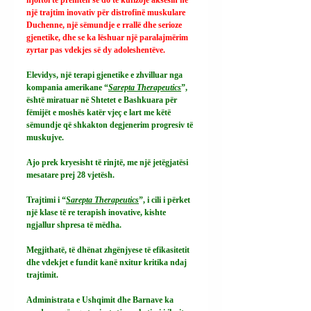
një trajtim inovativ për distrofinë muskulare 
Duchenne, një sëmundje e rrallë dhe serioze 
gjenetike, dhe se ka lëshuar një paralajmërim 
zyrtar pas vdekjes së dy adoleshentëve.
Elevidys, një terapi gjenetike e zhvilluar nga 
kompania amerikane “
Sarepta Therapeutics
”, 
është miratuar në Shtetet e Bashkuara për 
fëmijët e moshës katër vjeç e lart me këtë 
sëmundje që shkakton degjenerim progresiv të 
muskujve.
Ajo prek kryesisht të rinjtë, me një jetëgjatësi 
mesatare prej 28 vjetësh.
Trajtimi i “
Sarepta Therapeutics
”, i cili i përket 
një klase të re terapish inovative, kishte 
ngjallur shpresa të mëdha.
Megjithatë, të dhënat zhgënjyese të efikasitetit 
dhe vdekjet e fundit kanë nxitur kritika ndaj 
trajtimit.
Administrata e Ushqimit dhe Barnave ka 