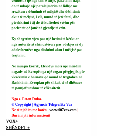
vendosur që nga tani e tutje, paketimi i ilaçit 
do të mbajë një paralajmërim në lidhje me 
rrezikun e dëmtimit të mëlçisë dhe dështimit 
akut të mëlçisë, i cili, mund të jetë fatal, dhe 
përshkrimi i tij do të kufizohet vetëm për 
pacientët që janë në gjendje të ecin.
Ky shqyrtim vjen pas një hetimi të kërkuar 
nga autoritetet shëndetësore pas vdekjes së dy 
adoleshentëve nga dështimi akut i mëlçisë pas 
trajtimit.
Në muajin korrik, Elevidys mori një mendim 
negativ në Evropë nga një organ përgjegjës për 
vlerësimin e barnave që mund të tregtohen në 
Bashkimin Evropian për shkak të të dhënave 
të pamjaftueshme të efikasitetit.
Nga z. Erton Duka.
© Copyright | Agjencia Telegrafike Vox
Ne të njohim me botën | 
www.007vox.com
| 
Burimi yt i informacionit
VOX+
SHËNDET +