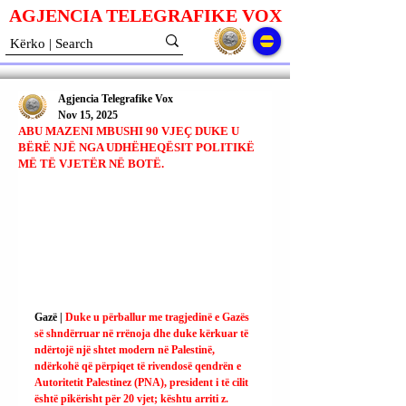
AGJENCIA TELEGRAFIKE V
O
X
Agjencia Telegrafike Vox
Nov 15, 2025
ABU MAZENI MBUSHI 90 VJEÇ DUKE U
BËRË NJË NGA UDHËHEQËSIT POLITIKË
MË TË VJETËR NË BOTË.
Gazë | 
Duke u përballur me tragjedinë e Gazës 
së shndërruar në rrënoja dhe duke kërkuar të 
ndërtojë një shtet modern në Palestinë, 
ndërkohë që përpiqet të rivendosë qendrën e 
Autoritetit Palestinez (PNA), president i të cilit 
është pikërisht për 20 vjet; kështu arriti z. 