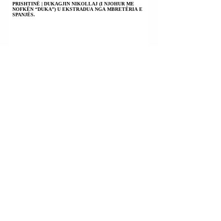
PRISHTINË | DUKAGJIN NIKOLLAJ (I NJOHUR ME
NOFKËN “DUKA”) U EKSTRADUA NGA MBRETËRIA E
SPANJËS.
HIMARË | ULJAN SHPATARAKU U SHPALL NË KËRKIM
POLICOR.