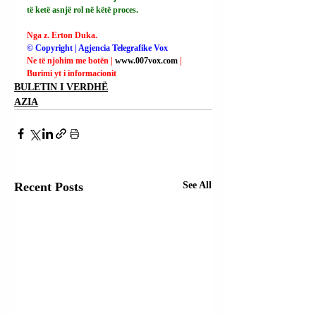
të ketë asnjë rol në këtë proces.
Nga z. Erton Duka.
© Copyright | Agjencia Telegrafike Vox
Ne të njohim me botën | 
www.007vox.com
| 
Burimi yt i informacionit
BULETIN I VERDHË
AZIA
Recent Posts
See All