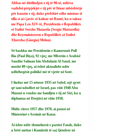
Abbas në ditëlindjen e tij të 90-të, ndërsa 
vazhdoi përpjekjet e tij për të fituar mbështetje 
për kauzën e tij, duke përfshirë edhe misione të 
tilla si ai i javës së kaluar në Romë, ku u takua 
me Papa Leo XIV-të, Presidentin e Republikës 
së Italisë Serxho Matarela (Sergio Mattarella) 
dhe Kryeministrren e Republikës së Italisë 
Xhorxha (Giorgia) Meloni.
Së bashku me Presidentin e Kamerunit Poll 
Bia (Paul Biya), 92 vjeç; me Mbretin e Arabisë 
Saudite Salman bin Abdulaziz Al Saud, me 
moshë 89 vjeç, ai është aktualisht ndër 
udhëheqësit politikë më të vjetër në botë.
I lindur më 15 nëntor 1935 në Safed, një qytet 
që tani ndodhet në Izrael, pas vitit 1948 Abu 
Mazeni u vendos me familjen e tij në Siri, ku u 
diplomua në Drejtësi në vitin 1958.
Midis viteve 1957 dhe 1970, ai punoi në 
Ministrinë e Arsimit në Katar.
Ai ishte ndër themeluesit e partisë Fatah, duke 
u bërë anëtar i Komitetit të saj Qendror në 