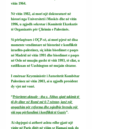
vitin 1964.
Në vitin 1982, ai mori një doktoraturë në 
histori nga Universiteti i Moskës dhe në vitin 
1996, u zgjodh sekretar i Komitetit Ekzekutiv 
të Organizatës për Çlirimin e Palestinës.
Si
 përfaqësues i OÇP-së, ai mori pjesë në disa 
momente vendimtare në historinë e konfliktit 
izraelito-palestinez, siç ishin bisedimet e paqes 
në Madrid në vitin 1991 dhe bisedimet e paqes 
në Oslo në muajin gusht të vitit 1993, të cilat, u 
ratifikuan në Uashington në mujain shtator.
I emëruar Kryeministër i Autoritetit Kombëtar 
Palestinez në vitin 2003, ai u zgjodh president 
dy vjet më vonë.
“
Prioritetet aktuale - tha z. Abbas gjatë takimit të 
tij dy-ditor në Romë më 6-7 nëntor, janë një 
angazhim për reforma dhe zgjedhje brenda një 
viti nga përfundimi i konfliktit të Gazës
”.
Ai shpjegoi si atëherë ashtu edhe gjatë një 
vizite në Paris ditët në vijim se Hamasi nuk do 