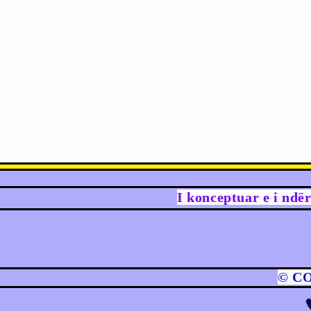
I konceptuar e i ndë
© C