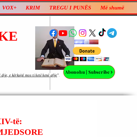
VOX+
KRIM
TREGU I PUNËS
Më shumë
KE
Abonohu | Subscribe
ije, e kërkujtë mos ti ketë kenë afije
”.
V-të:
MJEDSORE