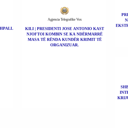
PR
Agjencia Telegrafike Vox
N
EKSTR
SHPALL
KILI | PRESIDENTI JOSE ANTONIO KAST
NJOFTOI KOMBIN SE KA NDËRMARRË
MASA TË RËNDA KUNDËR KRIMIT TË
ORGANIZUAR.
SHB
INT
KRIJ