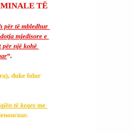
IMINALE TË
h për të mbledhur 
ndotja mjedisore e 
t për një kohë 
uar
”.
a), duke folur 
igjën të keqes me 
denoncuar.