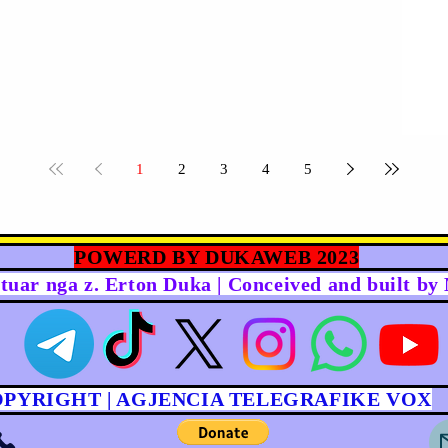
1
2
3
4
5
POWERD BY DUKAWEB 2023
rtuar nga z. Erton Duka | Conceived and built b
OPYRIGHT | AGJENCIA TELEGRAFIKE VOX