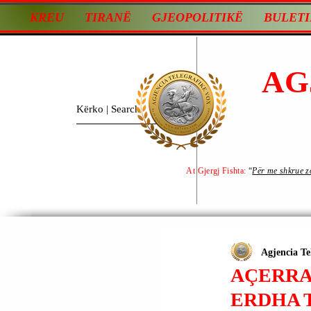
KREU
TIRANË
GJEOPOLITIKË
BULETI
AG
At Gjergj Fishta:
“
Për me shkrue zot
Agjencia Te
AÇERRA 
ERDHA 