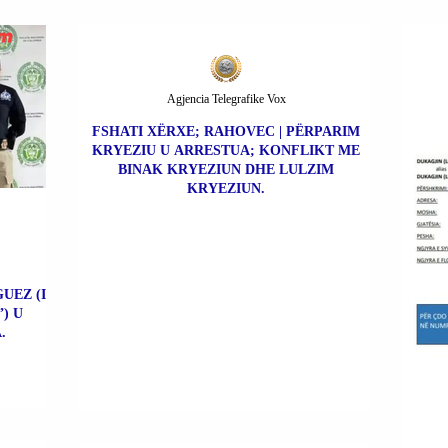
Agjencia Telegrafike Vox
FSHATI XËRXE; RAHOVEC | PËRPARIM
KRYEZIU U ARRESTUA; KONFLIKT ME
BINAK KRYEZIUN DHE LULZIM
KRYEZIUN.
UEZ (I
) U
.