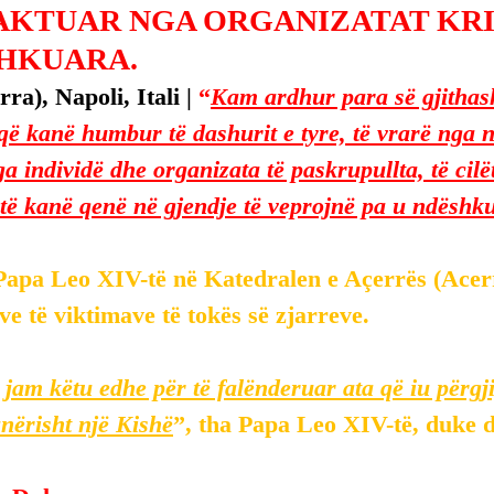
AKTUAR NGA ORGANIZATAT KR
HKUARA.
ra), Napoli, Itali | 
“
Kam ardhur para së gjithas
e që kanë humbur të dashurit e tyre, të vrarë nga 
a individë dhe organizata të paskrupullta, të cilë
të kanë qenë në gjendje të veprojnë pa u ndëshk
Papa Leo XIV-të në Katedralen e Açerrës (Acerr
ve të viktimave të tokës së zjarreve.
 jam këtu edhe për të falënderuar ata që iu përgj
anërisht një Kishë
”, tha Papa Leo XIV-të, duke 