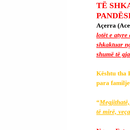
TË SHK
PANDËS
Açerra (Acer
lotët e atyr
shkaktuar ng
shumë të gja
Kështu tha 
para familje
“
Megjithatë,
të mirë, veç