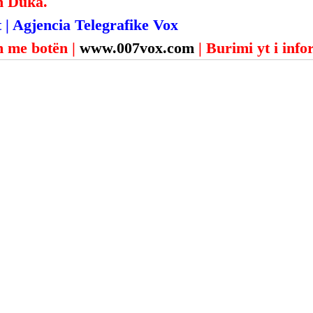
n Duka.
 | Agjencia Telegrafike Vox
 me botën | 
www.007vox.com
| Burimi yt i inf