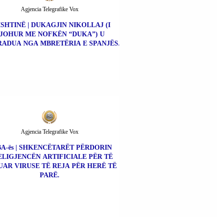
Agjencia Telegrafike Vox
ISHTINË | DUKAGJIN NIKOLLAJ (I
JOHUR ME NOFKËN “DUKA”) U
ADUA NGA MBRETËRIA E SPANJËS.
Agjencia Telegrafike Vox
A-ës | SHKENCËTARËT PËRDORIN
ELIGJENCËN ARTIFICIALE PËR TË
UAR VIRUSE TË REJA PËR HERË TË
PARË.