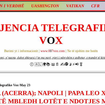
N I VERDHË
UASHINGTON
VATIKAN
CFR
JENCIA TELEGRAFI
V
O
X
Burimi yt i informacionit |
www.0
0
7vox.com
| Ne të njohim me botën
ni, n’gazeta, duhet shkruesi t’jet ma parë, njeri i ndershëm e atdhetar, e mandej të këtë d
🕕 🇦🇱🌍📚 📖📄 ✍🕵️📡⚡️📢 🎖
legrafike Vox
May 23
(ACERRA); NAPOLI | PAPA LEO XI
TË MBLEDH LOTËT E NDOTJES 