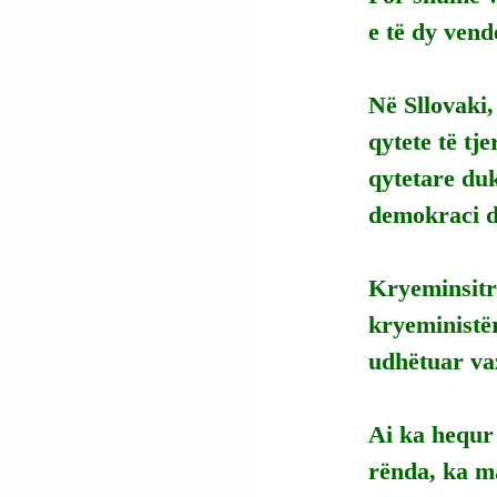
e të dy vend
Në Sllovaki,
qytete të tj
qytetare duk
demokraci dh
Kryeminsitri 
kryeministë
udhëtuar va
Ai ka hequr 
rënda, ka m