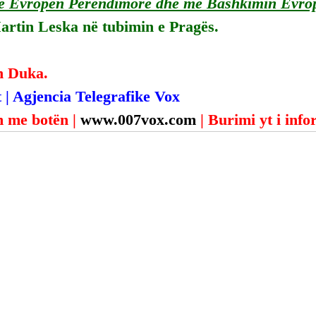
 me Evropën Perëndimore dhe me Bashkimin Evro
Martin Leska në tubimin e Pragës.
n Duka.
 | Agjencia Telegrafike Vox
 me botën | 
www.007vox.com
| Burimi yt i inf