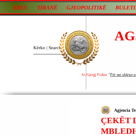
KREU
TIRANË
GJEOPOLITIKË
BULETI
AG
At Gjergj Fishta:
“
Për me shkrue zot
Agjencia Te
ÇEKËT 
MBLEDH