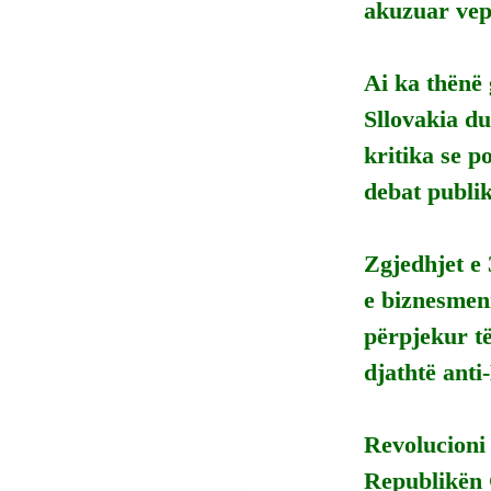
akuzuar vepr
Ai ka thënë
Sllovakia du
kritika se 
debat publik
Zgjedhjet e 
e biznesmeni
përpjekur të
djathtë ant
Revolucioni 
Republikën 