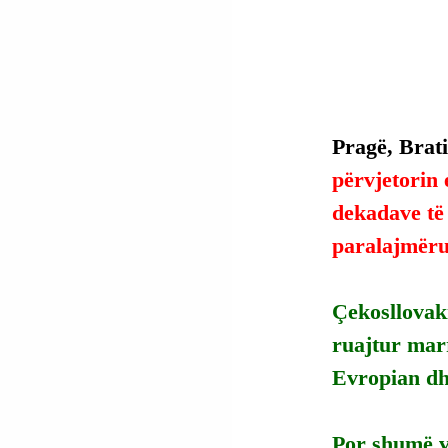
Pragë, Bratis
përvjetorin 
dekadave të
paralajmëru
Çekosllovak
ruajtur mar
Evropian d
Por shumë v