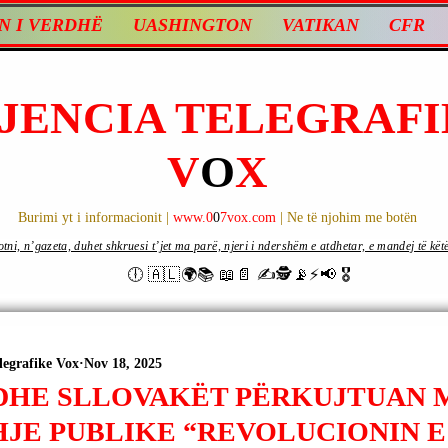
N I VERDHË
UASHINGTON
VATIKAN
CFR
JENCIA TELEGRAFI
V
O
X
Burimi yt i informacionit |
www.0
0
7vox.com
| Ne të njohim me botën
ni, n’gazeta, duhet shkruesi t’jet ma parë, njeri i ndershëm e atdhetar, e mandej të këtë d
🕕 🇦🇱🌍📚 📖📄 ✍🕵️📡⚡️📢 🎖
legrafike Vox
Nov 18, 2025
DHE SLLOVAKËT PËRKUJTUAN 
JE PUBLIKE “REVOLUCIONIN E