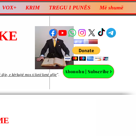
VOX+
KRIM
TREGU I PUNËS
Më shumë
KE
Abonohu | Subscribe
ije, e kërkujtë mos ti ketë kenë afije
”.
ME