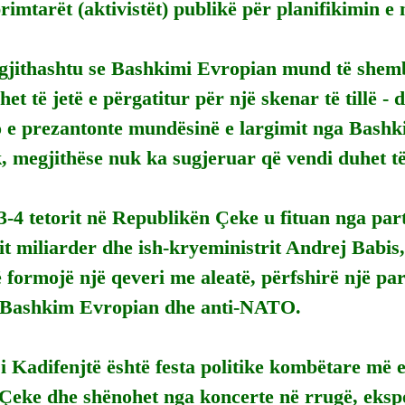
imtarët (aktivistët) publikë për planifikimin e n
 gjithashtu se Bashkimi Evropian mund të shemb
het të jetë e përgatitur për një skenar të tillë -
po e prezantonte mundësinë e largimit nga Bashk
, megjithëse nuk ka sugjeruar që vendi duhet të
3-4 tetorit në Republikën Çeke u fituan nga par
t miliarder dhe ish-kryeministrit Andrej Babis, i
 formojë një qeveri me aleatë, përfshirë një part
i-Bashkim Evropian dhe anti-NATO.
i Kadifenjtë është festa politike kombëtare më 
Çeke dhe shënohet nga koncerte në rrugë, ekspo