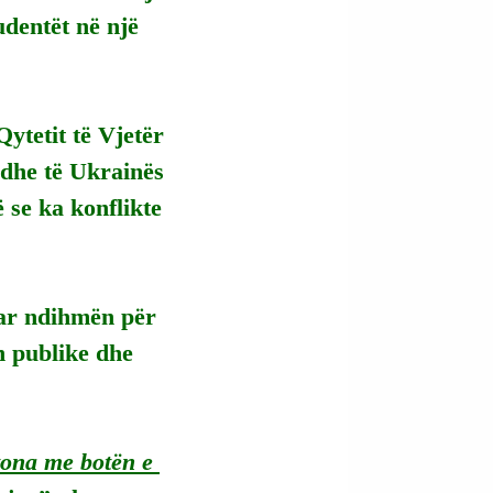
udentët në një 
ytetit të Vjetër 
dhe të Ukrainës 
ë se ka konflikte 
uar ndihmën për 
 publike dhe 
tona me botën e 