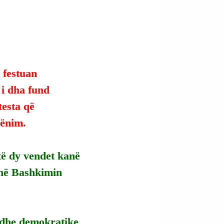
 festuan 
, i dha fund 
esta që 
cënim.
të dy vendet kanë 
 në Bashkimin 
 dhe demokratike 