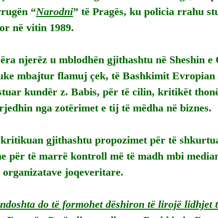
rrugën “
Narodni
” të Pragës, ku policia rrahu st
r në vitin 1989.
jëra njerëz u mblodhën gjithashtu në Sheshin e Q
duke mbajtur flamuj çek, të Bashkimit Evropian 
stuar kundër z. Babis, për të cilin, kritikët thon
rrjedhin nga zotërimet e tij të mëdha në biznes.
 kritikuan gjithashtu propozimet për të shkurt
e për të marrë kontroll më të madh mbi median
 organizatave joqeveritare.
ndoshta do të formohet dëshiron të lirojë lidhjet 