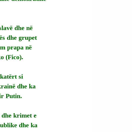
slavë dhe në 
tës dhe grupet 
im prapa në 
o (Fico).
katërt si 
krainë dhe ka 
r Putin.
 dhe krimet e 
ublike dhe ka 