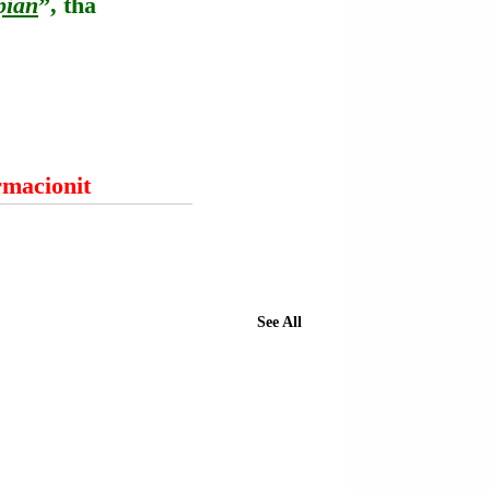
pian
”, tha 
ormacionit
See All