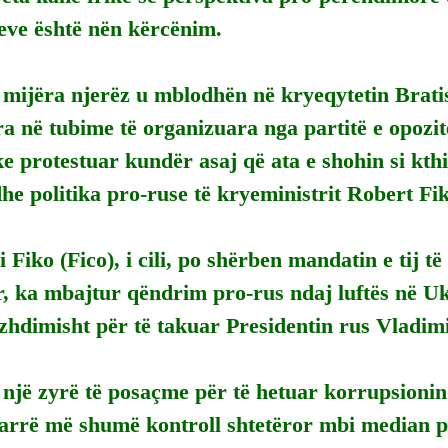
eve është nën kërcënim.
 mijëra njerëz u mblodhën në kryeqytetin Brati
era në tubime të organizuara nga partitë e opozi
e protestuar kundër asaj që ata e shohin si kth
e politika pro-ruse të kryeministrit Robert Fik
Fiko (Fico), i cili, po shërben mandatin e tij të 
r, ka mbajtur qëndrim pro-rus ndaj luftës në U
zhdimisht për të takuar Presidentin rus Vladimi
një zyrë të posaçme për të hetuar korrupsionin
arrë më shumë kontroll shtetëror mbi median p