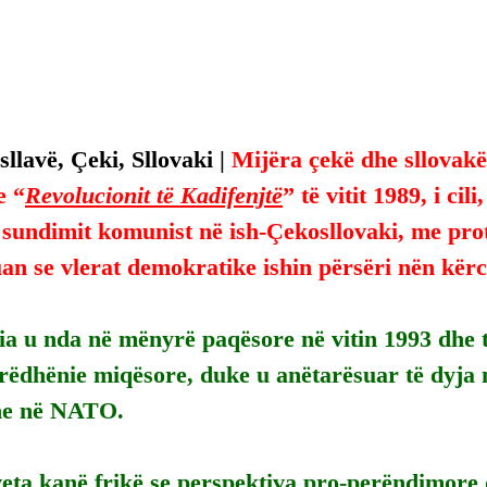
llavë, Çeki, Sllovaki | 
Mijëra çekë dhe sllovakë
e “
Revolucionit të Kadifenjtë
” të vitit 1989, i cili
 sundimit komunist në ish-Çekosllovaki, me prot
an se vlerat demokratike ishin përsëri nën kër
ia u nda në mënyrë paqësore në vitin 1993 dhe 
rëdhënie miqësore, duke u anëtarësuar të dyja
he në NATO.
eta kanë frikë se perspektiva pro-perëndimore