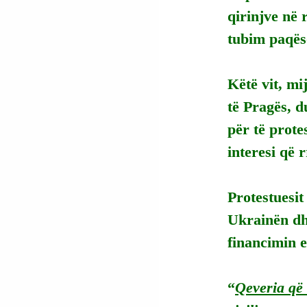
qirinjve në 
tubim paqëso
Këtë vit, mi
të Pragës, 
për të prote
interesi që 
Protestuesit
Ukrainën dh
financimin e
“
Qeveria që 