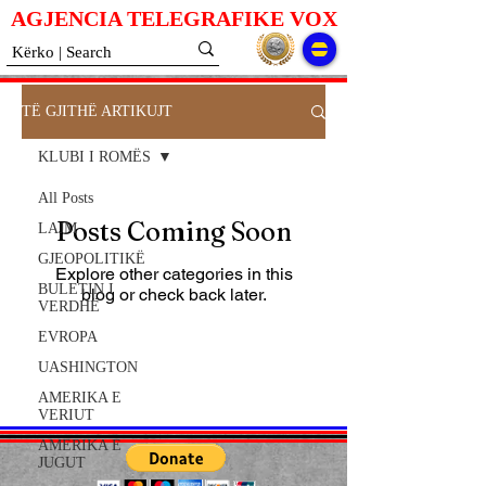
AGJENCIA TELEGRAFIKE V
O
X
TË GJITHË ARTIKUJT
KLUBI I ROMËS
All Posts
Posts Coming Soon
LAJM
GJEOPOLITIKË
Explore other categories in this
BULETIN I
blog or check back later.
VERDHË
EVROPA
UASHINGTON
AMERIKA E
VERIUT
AMERIKA E
JUGUT